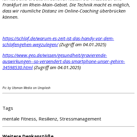
Frankfurt im Rhein-Main-Gebiet. Die Technik macht es möglich,
dass wir räumliche Distanz im Online-Coaching überbrücken
können.
https://schlaf.de/warum-es-zeit-ist-das-handy-vor-dem-
schlafengehen-wegzulegen/
(Zugriff am 04.01.2025)
https://www.geo.de/wissen/gesundheit/gravierende-
auswirkungen--so-veraendert-das-smartphone-unser-gehirn-
34598530.html
(Zugriff am 04.01.2025)
Pic by Utsman Media on Unsplash
Tags
mentale Fitness, Resilienz, Stressmanagement
Weitere Denkanstöße