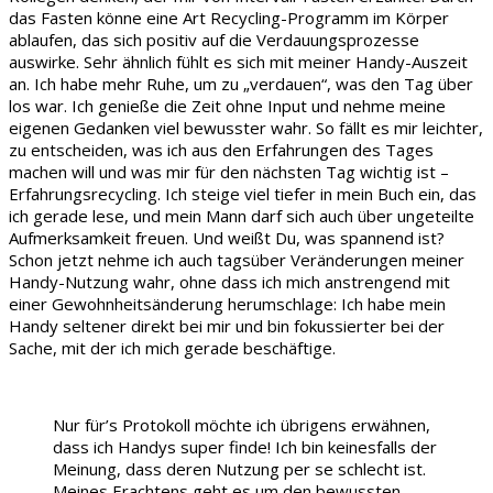
das Fasten könne eine Art Recycling-Programm im Körper
ablaufen, das sich positiv auf die Verdauungsprozesse
auswirke. Sehr ähnlich fühlt es sich mit meiner Handy-Auszeit
an. Ich habe mehr Ruhe, um zu „verdauen“, was den Tag über
los war. Ich genieße die Zeit ohne Input und nehme meine
eigenen Gedanken viel bewusster wahr. So fällt es mir leichter,
zu entscheiden, was ich aus den Erfahrungen des Tages
machen will und was mir für den nächsten Tag wichtig ist –
Erfahrungsrecycling. Ich steige viel tiefer in mein Buch ein, das
ich gerade lese, und mein Mann darf sich auch über ungeteilte
Aufmerksamkeit freuen. Und weißt Du, was spannend ist?
Schon jetzt nehme ich auch tagsüber Veränderungen meiner
Handy-Nutzung wahr, ohne dass ich mich anstrengend mit
einer Gewohnheitsänderung herumschlage: Ich habe mein
Handy seltener direkt bei mir und bin fokussierter bei der
Sache, mit der ich mich gerade beschäftige.
Nur für’s Protokoll möchte ich übrigens erwähnen,
dass ich Handys super finde! Ich bin keinesfalls der
Meinung, dass deren Nutzung per se schlecht ist.
Meines Erachtens geht es um den bewussten