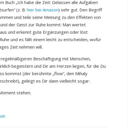
m Buch „Ich habe die Zeit: Gelassen alle Aufgaben
surfen“ (z. B.
hier bei Amazon
) sehr gut. Den Begriff
nommen und teile seine Meinung zu den Effekten von
lt und der Geist zur Ruhe kommt: Man wertet
 aus und erkennt gute Ergänzungen oder löst
he und es fällt einem leicht zu entscheiden, wofür
Tages Zeit nehmen will.
 regelmäßigeren Beschäftigung mit Menschen,
rklich begeistern und Dir am Herzen liegen, für die Du
luss kommst (der berühmte „flow“, den Mihaly
eschreibt), gelingt es Dir dann vielleicht sogar:
n Moment stehen.
ash