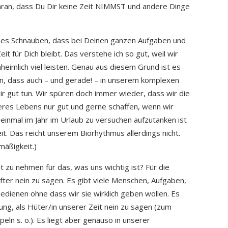
 daran, dass Du Dir keine Zeit NIMMST und andere Dinge
iches Schnauben, dass bei Deinen ganzen Aufgaben und
it für Dich bleibt. Das verstehe ich so gut, weil wir
unheimlich viel leisten. Genau aus diesem Grund ist es
en, dass auch – und gerade! – in unserem komplexen
e Dir gut tun. Wir spüren doch immer wieder, dass wir die
res Lebens nur gut und gerne schaffen, wenn wir
 einmal im Jahr im Urlaub zu versuchen aufzutanken ist
t. Das reicht unserem Biorhythmus allerdings nicht.
lmäßigkeit.)
it zu nehmen für das, was uns wichtig ist? Für die
öfter nein zu sagen. Es gibt viele Menschen, Aufgaben,
bedienen ohne dass wir sie wirklich geben wollen. Es
ung, als Hüter/in unserer Zeit nein zu sagen (zum
n s. o.). Es liegt aber genauso in unserer