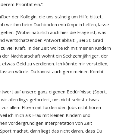
nderem Priorität ein.“.
er der Kollegin, die uns ständig um Hilfe bittet,
ob wir ihm beim Dachboden entrümpeln helfen, lasse
gehen. (Wobei natürlich auch hier die Frage ist, was
 und wertschätzenden Antwort abhält: „Bei 30 Grad
 viel Kraft. In der Zeit wollte ich mit meinen Kindern
in der Nachbarschaft wohnt ein Sechzehnjähriger, der
 etwas Geld zu verdienen. Ich könnte mir vorstellen,
anfassen würde. Du kannst auch gern meinen Kombi
ntwort auf unsere ganz eigenen Bedürfnisse (Sport,
 wir allerdings gefordert, uns nicht selbst etwas
vor allem Eltern mit fordernden Jobs nicht hören
weil ich mich als Frau mit kleinen Kindern und
hen vordergründigen Interpretation von Zeit
Sport machst, dann liegt das nicht daran, dass Du