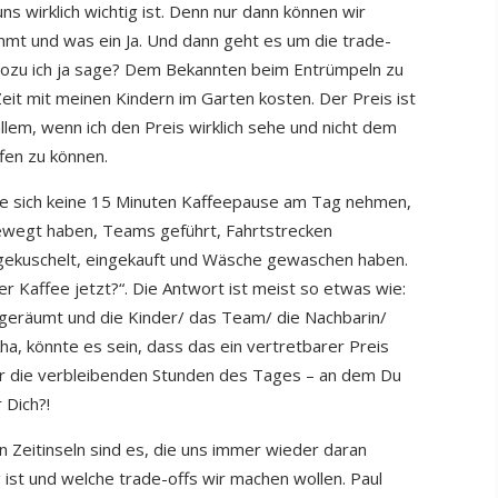
s wirklich wichtig ist. Denn nur dann können wir
mt und was ein Ja. Und dann geht es um die trade-
, wozu ich ja sage? Dem Bekannten beim Entrümpeln zu
eit mit meinen Kindern im Garten kosten. Der Preis ist
allem, wenn ich den Preis wirklich sehe und nicht dem
ffen zu können.
ie sich keine 15 Minuten Kaffeepause am Tag nehmen,
ewegt haben, Teams geführt, Fahrtstrecken
 gekuschelt, eingekauft und Wäsche gewaschen haben.
er Kaffee jetzt?“. Die Antwort ist meist so etwas wie:
sgeräumt und die Kinder/ das Team/ die Nachbarin/
a, könnte es sein, dass das ein vertretbarer Preis
 für die verbleibenden Stunden des Tages – an dem Du
r Dich?!
 Zeitinseln sind es, die uns immer wieder daran
g ist und welche trade-offs wir machen wollen. Paul