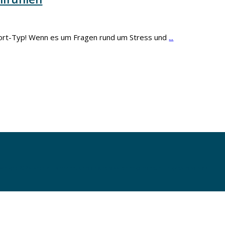
 Sport-Typ! Wenn es um Fragen rund um Stress und
...
pyright
2026
Katrin Hormann, Career & Stress Management
, all rights reserved.