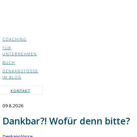
COACHING
FÜR
UNTERNEHMEN
BUCH
DENKANSTÖSSE
IM BLOG
KONTAKT
09.8.2026
Dankbar?! Wofür denn bitte?
Denkanstösse