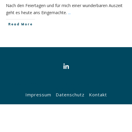
Nach den Feiertagen und für mich einer wunderbaren Auszeit
geht es heute ans Eingemachte.
...
​Read More
Copyright
2026
Katrin Hormann, Career & Stress Management
, all
rights reserved.
Impressum
Datenschutz
Kontakt