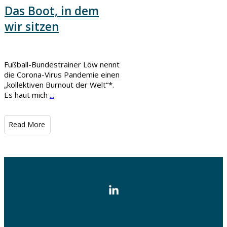
Das Boot, in dem
wir sitzen
Fußball-Bundestrainer Löw nennt
die Corona-Virus Pandemie einen
„kollektiven Burnout der Welt“*.
Es haut mich
...
​Read More
Copyright
2026
Katrin Hormann, Career & Stress Management
, all
rights reserved.