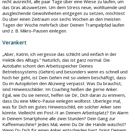
nicht ausreicht, alle paar Tage über eine Wiese zu laufen, um
das Gras abzuwetzen. Um dem Stress neue, wohltuende und
ausgleichende Gewohnheiten entgegen zu setzen, möchtest
Du über einen Zeitraum von sechs Wochen an den meisten
Tagen der Woche mehrfach über Deinen Trampelpfad laufen
und z. B. Mikro-Pausen einlegen.
Verankert
„Aber, Katrin, ich vergesse das schlicht und einfach in der
Hektik des Alltags.“ Natürlich, das ist ganz normal. Die
Autobahn schont den Arbeitsspeicher Deines
Betriebssystems (Gehirn) und besonders wenn es schnell und
hoch her geht, ist Dein Gehirn mit so vielem beschäftigt, dass
Du im Autopiloten den Abzweig verpasst. Was Du brauchst,
sind Hinweisschilder. Im Coaching heißen die gerne Anker.
Egal, wie Du sie nennst, helfen sie Dir, Dich daran zu erinnern,
dass Du eine Mikro-Pause einlegen wolltest. Überlege mal,
was für Dich ein gutes Hinweisschild, ein solcher Anker sein
könnte. Vielleicht ein Post-It an Deinem Arbeitsplatz? Ein Alarm
in Deinem Smartphone alle zwei Stunden? Dein Gang zur
Kaffeemaschine? Jedes Mal, wenn Du Dir die Hände wäschst?
Wenn Du Dich für einen Anker entschieden hast, bring Deinem