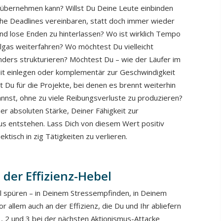
 übernehmen kann? Willst Du Deine Leute einbinden
che Deadlines vereinbaren, statt doch immer wieder
und lose Enden zu hinterlassen? Wo ist wirklich Tempo
lgas weiterfahren? Wo möchtest Du vielleicht
ders strukturieren? Möchtest Du – wie der Läufer im
it einlegen oder komplementär zur Geschwindigkeit
t Du für die Projekte, bei denen es brennt weiterhin
kannst, ohne zu viele Reibungsverluste zu produzieren?
ner absoluten Stärke, Deiner Fähigkeit zur
s entstehen. Lass Dich von diesem Wert positiv
ektisch in zig Tätigkeiten zu verlieren.
 der Effizienz-Hebel
l spüren – in Deinem Stressempfinden, in Deinem
r allem auch an der Effizienz, die Du und Ihr abliefern
t 1, 2 und 3 bei der nächsten Aktionismus-Attacke