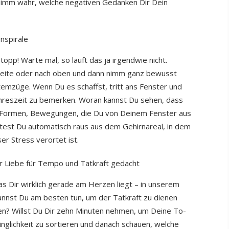
 Nimm wahr, welche negativen Gedanken Dir Dein
nspirale
Stopp! Warte mal, so läuft das ja irgendwie nicht.
 Seite oder nach oben und dann nimm ganz bewusst
temzüge. Wenn Du es schaffst, tritt ans Fenster und
Jahreszeit zu bemerken. Woran kannst Du sehen, dass
n, Formen, Bewegungen, die Du von Deinem Fenster aus
ltest Du automatisch raus aus dem Gehirnareal, in dem
r Stress verortet ist.
er Liebe für Tempo und Tatkraft gedacht
s Dir wirklich gerade am Herzen liegt – in unserem
 kannst Du am besten tun, um der Tatkraft zu dienen
en? Willst Du Dir zehn Minuten nehmen, um Deine To-
inglichkeit zu sortieren und danach schauen, welche