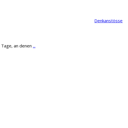
Denkanstösse
se Tage, an denen
...