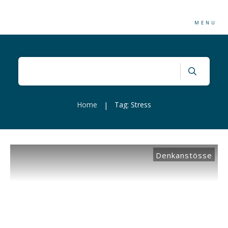
MENU
Home
Tag: Stress
|
Denkanstösse