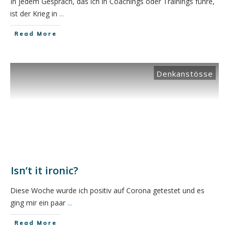
In jedem Gespräch, das ich in Coachings oder Trainings führe,
ist der Krieg in
...
​Read More
Denkanstösse
Isn’t it ironic?
Diese Woche wurde ich positiv auf Corona getestet und es
ging mir ein paar
...
​Read More