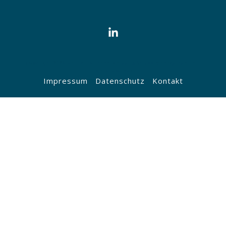
Copyright
2026
Katrin Hormann, Career & Stress Management
, all
rights reserved.
Impressum
Datenschutz
Kontakt