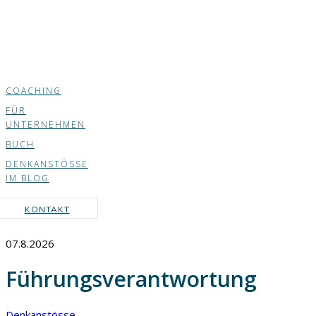
COACHING
FÜR
UNTERNEHMEN
BUCH
DENKANSTÖSSE
IM BLOG
KONTAKT
07.8.2026
Führungsverantwortung
Denkanstösse